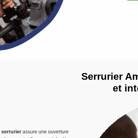
Serrurier Am
et in
e
serrurier
assure une ouverture