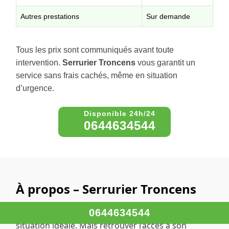
Autres prestations
Sur demande
Tous les prix sont communiqués avant toute
intervention.
Serrurier Troncens
vous garantit un
service sans frais cachés, même en situation
d’urgence.
0644634544
À propos – Serrurier Troncens
Faire appel à un serrurier n’est jamais une
0644634544
situation idéale. Mais retrouver l’accès à son