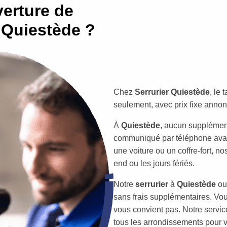
erture de
 Quiestède ?
Chez
Serrurier Quiestède
, le
seulement, avec prix fixe annon
À
Quiestède
, aucun supplément
communiqué par téléphone avant
une voiture ou un coffre-fort, n
end ou les jours fériés.
Notre
serrurier
à
Quiestède
ou
sans frais supplémentaires. Vous 
vous convient pas. Notre service
tous les arrondissements pour vo