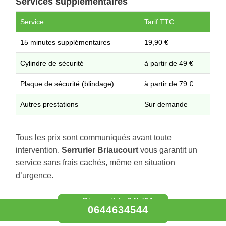
Services supplémentaires
Service
Tarif TTC
15 minutes supplémentaires
19,90 €
Cylindre de sécurité
à partir de 49 €
Plaque de sécurité (blindage)
à partir de 79 €
Autres prestations
Sur demande
Tous les prix sont communiqués avant toute
intervention.
Serrurier Briaucourt
vous garantit un
service sans frais cachés, même en situation
d’urgence.
0644634544
0644634544