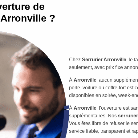
erture de
Arronville ?
Chez
Serrurier Arronville
, le 
seulement, avec prix fixe annon
À
Arronville
, aucun supplément 
porte, voiture ou coffre-fort e
disponibles en soirée, week-ends
À
Arronville
, l'ouverture est s
supplémentaires. Nos
serrurie
Vous êtes libre de refuser le se
service fiable, transparent et ra