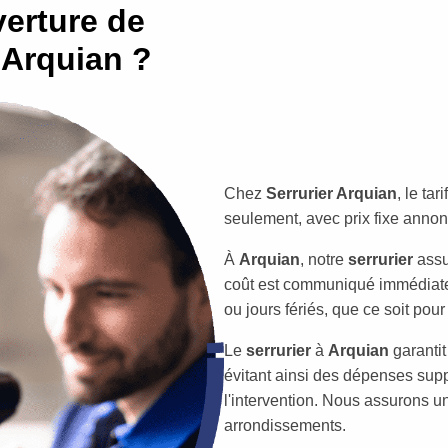
erture de
 Arquian ?
Chez
Serrurier Arquian
, le ta
seulement, avec prix fixe annon
À
Arquian
, notre
serrurier
assu
coût est communiqué immédiat
ou jours fériés, que ce soit pour 
Le
serrurier
à
Arquian
garanti
évitant ainsi des dépenses supp
l'intervention. Nous assurons un
arrondissements.