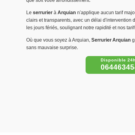
que soit votre arrondissement.
Le
serrurier
à
Arquian
n'applique aucun tarif majo
clairs et transparents, avec un délai d'interventio
les jours fériés, soulignant notre rapidité et nos tar
Où que vous soyez à Arquian,
Serrurier Arquian
ga
sans mauvaise surprise.
06446345