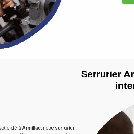
Serrurier Ar
inte
votre clé à
Armillac
, notre
serrurier