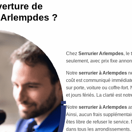
erture de
r Arlempdes ?
Chez
Serrurier Arlempdes
, le
seulement, avec prix fixe annon
Notre
serrurier à Arlempdes
ne
coût est communiqué immédiate
sur porte, voiture ou coffre-for
et jours fériés. La clarté est not
Notre
serrurier à Arlempdes
as
Ainsi, aucun frais supplémenta
êtes libre de refuser le service.
dans tous les arrondissements. Vo