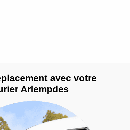
éplacement avec votre
urier Arlempdes