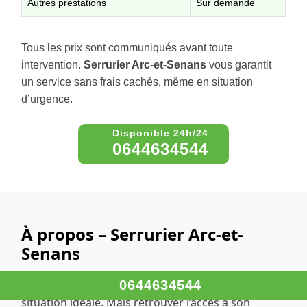
Autres prestations
Sur demande
Tous les prix sont communiqués avant toute
intervention.
Serrurier Arc-et-Senans
vous garantit
un service sans frais cachés, même en situation
d’urgence.
0644634544
À propos – Serrurier Arc-et-
Senans
Faire appel à un serrurier n’est jamais une
0644634544
situation idéale. Mais retrouver l’accès à son