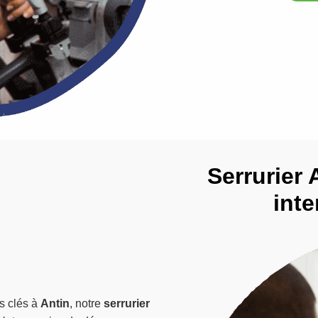
Serrurier A
inte
os clés à
Antin
, notre
serrurier