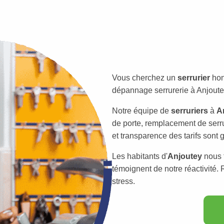
Vous cherchez un
serrurier
hon
dépannage serrurerie à Anjoutey
Notre équipe de
serruriers
à
A
de porte, remplacement de serr
et transparence des tarifs sont g
Les habitants d'
Anjoutey
nous f
témoignent de notre réactivité.
stress.