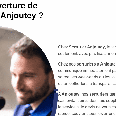
erture de
 Anjoutey ?
Chez
Serrurier Anjoutey
, le t
seulement, avec prix fixe annon
Chez nos
serruriers
à
Anjoute
communiqué immédiatement par 
soirée, les week-ends ou les jou
ou un coffre-fort, la transparence
A
Anjoutey
, nos
serruriers
gar
cas, évitant ainsi des frais sup
le service si le devis ne vous co
rapide, couvrant tous les arron