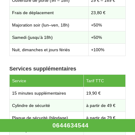
Ouverture de porte (9h – 18h)
29 € – 169 €
Frais de déplacement
23,80 €
Majoration soir (lun–ven, 18h)
+50%
Samedi (jusqu’à 18h)
+50%
Nuit, dimanches et jours fériés
+100%
Services supplémentaires
Service
Tarif TTC
15 minutes supplémentaires
19,90 €
Cylindre de sécurité
à partir de 49 €
Plaque de sécurité (blindage)
à partir de 79 €
0644634544
Autres prestations
Sur demande