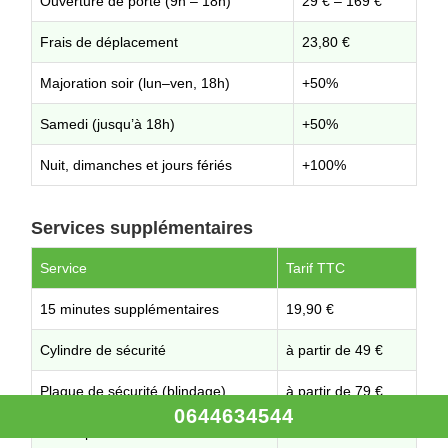
Ouverture de porte (9h – 18h)
29 € – 169 €
Frais de déplacement
23,80 €
Majoration soir (lun–ven, 18h)
+50%
Samedi (jusqu’à 18h)
+50%
Nuit, dimanches et jours fériés
+100%
Services supplémentaires
Service
Tarif TTC
15 minutes supplémentaires
19,90 €
Cylindre de sécurité
à partir de 49 €
Plaque de sécurité (blindage)
à partir de 79 €
0644634544
Autres prestations
Sur demande