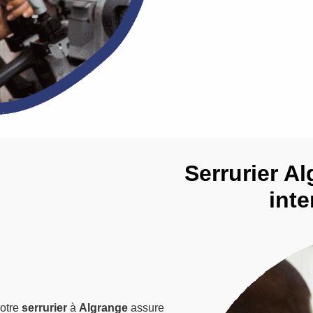
Serrurier Al
inte
notre
serrurier
à
Algrange
assure