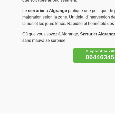
que soit votre arrondissement.
Le
serrurier
à
Algrange
pratique une politique de p
majoration selon la zone. Un délai d'intervention 
la nuit et les jours fériés. Rapidité et honnêteté des
Où que vous soyez à Algrange,
Serrurier Algrang
sans mauvaise surprise.
06446345