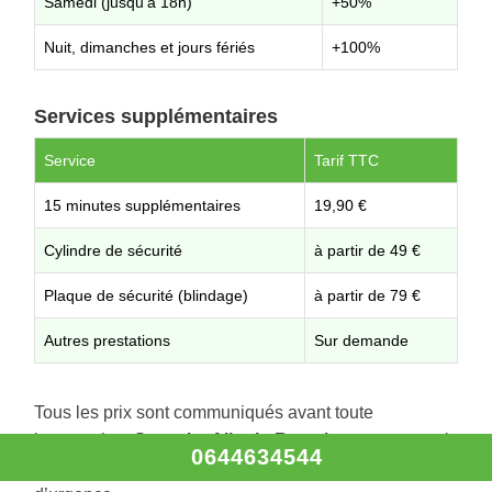
Samedi (jusqu’à 18h)
+50%
Nuit, dimanches et jours fériés
+100%
Services supplémentaires
Service
Tarif TTC
15 minutes supplémentaires
19,90 €
Cylindre de sécurité
à partir de 49 €
Plaque de sécurité (blindage)
à partir de 79 €
Autres prestations
Sur demande
Tous les prix sont communiqués avant toute
intervention.
Serrurier Alba-la-Romaine
vous garantit
0644634544
un service sans frais cachés, même en situation