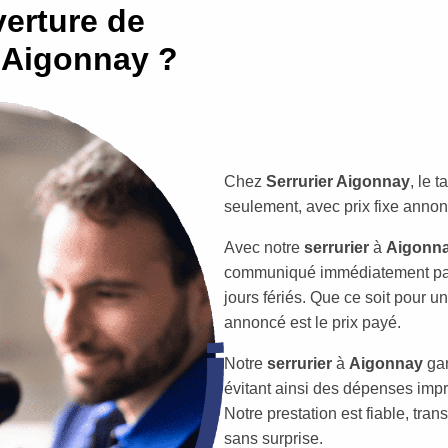
erture de
r Aigonnay ?
Chez
Serrurier Aigonnay
, le 
seulement, avec prix fixe annon
Avec notre
serrurier
à
Aigonn
communiqué immédiatement par 
jours fériés. Que ce soit pour une
annoncé est le prix payé.
Notre
serrurier
à
Aigonnay
gar
évitant ainsi des dépenses impr
Notre prestation est fiable, tra
sans surprise.