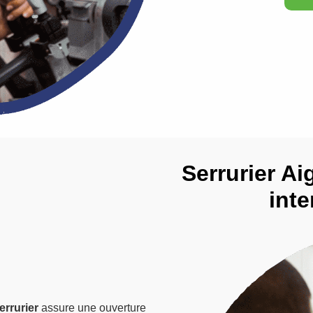
Serrurier Ai
inte
errurier
assure une ouverture