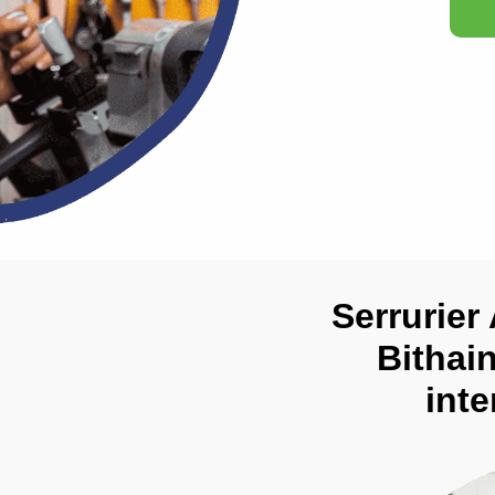
Serrurier
Bithain
inte