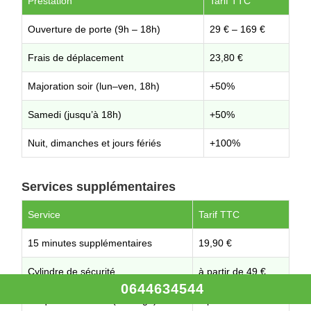
Prestation
Tarif TTC
Ouverture de porte (9h – 18h)
29 € – 169 €
Frais de déplacement
23,80 €
Majoration soir (lun–ven, 18h)
+50%
Samedi (jusqu’à 18h)
+50%
Nuit, dimanches et jours fériés
+100%
Services supplémentaires
Service
Tarif TTC
15 minutes supplémentaires
19,90 €
Cylindre de sécurité
à partir de 49 €
0644634544
Plaque de sécurité (blindage)
à partir de 79 €