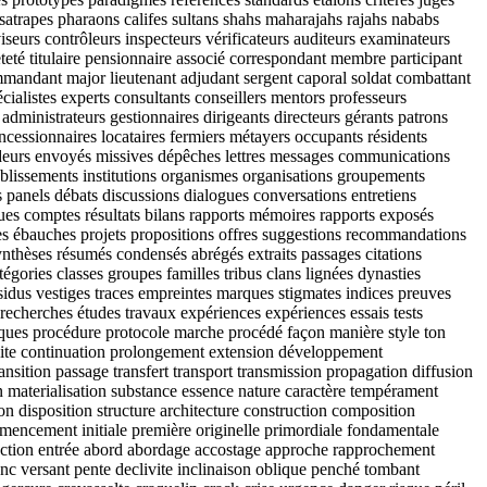
 satrapes pharaons califes sultans shahs maharajahs rajahs nababs
iseurs contrôleurs inspecteurs vérificateurs auditeurs examinateurs
eteté titulaire pensionnaire associé correspondant membre participant
mandant major lieutenant adjudant sergent caporal soldat combattant
écialistes experts consultants conseillers mentors professeurs
administrateurs gestionnaires dirigeants directeurs gérants patrons
 concessionnaires locataires fermiers métayers occupants résidents
ssadeurs envoyés missives dépêches lettres messages communications
tablissements institutions organismes organisations groupements
anels débats discussions dialogues conversations entretiens
ques comptes résultats bilans rapports mémoires rapports exposés
ses ébauches projets propositions offres suggestions recommandations
ynthèses résumés condensés abrégés extraits passages citations
égories classes groupes familles tribus clans lignées dynasties
sidus vestiges traces empreintes marques stigmates indices preuves
 recherches études travaux expériences expériences essais tests
niques procédure protocole marche procédé façon manière style ton
 suite continuation prolongement extension développement
ition passage transfert transport transmission propagation diffusion
ion materialisation substance essence nature caractère tempérament
on disposition structure architecture construction composition
mmencement initiale première originelle primordiale fondamentale
roduction entrée abord abordage accostage approche rapprochement
anc versant pente declivite inclinaison oblique penché tombant