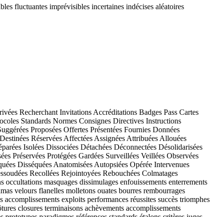
es fluctuantes imprévisibles incertaines indécises aléatoires
s Privées Recherchant Invitations Accréditations Badges Pass Cartes
tocoles Standards Normes Consignes Directives Instructions
Suggérées Proposées Offertes Présentées Fournies Données
stinées Réservées Affectées Assignées Attribuées Allouées
parées Isolées Dissociées Détachées Déconnectées Désolidarisées
s Préservées Protégées Gardées Surveillées Veillées Observées
tiquées Disséquées Anatomisées Autopsiées Opérée Intervenues
essoudées Recollées Rejointoyées Rebouchées Colmatages
ions occultations masquages dissimulages enfouissements enterrements
damas velours flanelles molletons ouates bourres rembourrages
ns accomplissements exploits performances réussites succès triomphes
 clôtures closures terminaisons achèvements accomplissements
 prototypes paradigmes références standards étalons critères juges