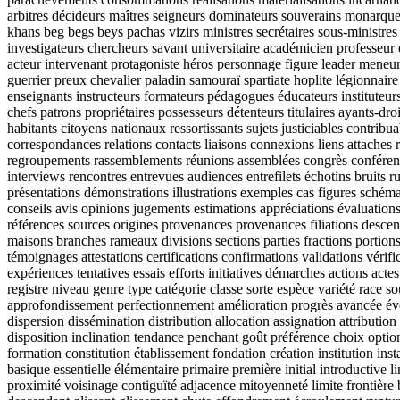
arbitres décideurs maîtres seigneurs dominateurs souverains monarques
khans beg begs beys pachas vizirs ministres secrétaires sous-ministres
investigateurs chercheurs savant universitaire académicien professeur 
acteur intervenant protagoniste héros personnage figure leader mene
guerrier preux chevalier paladin samouraï spartiate hoplite légionnaire 
enseignants instructeurs formateurs pédagogues éducateurs instituteurs
chefs patrons propriétaires possesseurs détenteurs titulaires ayants-dro
habitants citoyens nationaux ressortissants sujets justiciables contr
correspondances relations contacts liaisons connexions liens attaches
regroupements rassemblements réunions assemblées congrès conférence
interviews rencontres entrevues audiences entrefilets échotins bruits 
présentations démonstrations illustrations exemples cas figures sché
conseils avis opinions jugements estimations appréciations évaluation
références sources origines provenances provenances filiations descend
maisons branches rameaux divisions sections parties fractions portion
témoignages attestations certifications confirmations validations véri
expériences tentatives essais efforts initiatives démarches actions a
registre niveau genre type catégorie classe sorte espèce variété race
approfondissement perfectionnement amélioration progrès avancée évol
dispersion dissémination distribution allocation assignation attributio
disposition inclination tendance penchant goût préférence choix option
formation constitution établissement fondation création institution 
basique essentielle élémentaire primaire première initial introductiv
proximité voisinage contiguïté adjacence mitoyenneté limite frontière