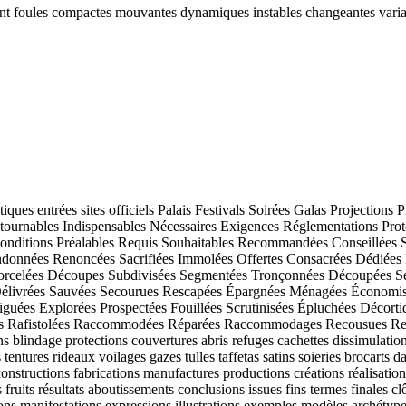
ant foules compactes mouvantes dynamiques instables changeantes variabl
atiques entrées sites officiels Palais Festivals Soirées Galas Projection
contournables Indispensables Nécessaires Exigences Réglementations Pro
 Conditions Préalables Requis Souhaitables Recommandées Conseillées 
onnées Renoncées Sacrifiées Immolées Offertes Consacrées Dédiées De
Morcelées Découpes Subdivisées Segmentées Tronçonnées Découpées Sé
élivrées Sauvées Secourues Rescapées Épargnées Ménagées Économisée
tiguées Explorées Prospectées Fouillées Scrutinisées Épluchées Décor
ovées Rafistolées Raccommodées Réparées Raccommodages Recousues R
ns blindage protections couvertures abris refuges cachettes dissimulat
ntures rideaux voilages gazes tulles taffetas satins soieries brocarts 
structions fabrications manufactures productions créations réalisatio
s fruits résultats aboutissements conclusions issues fins termes finales
ns manifestations expressions illustrations exemples modèles archétypes