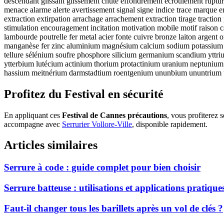
descendant glissant glissement chute effondrement écroulement rupture c
menace alarme alerte avertissement signal signe indice trace marque em
extraction extirpation arrachage arrachement extraction tirage tracti
stimulation encouragement incitation motivation mobile motif raison ca
lambourde poutrelle fer metal acier fonte cuivre bronze laiton argen
manganèse fer zinc aluminium magnésium calcium sodium potassium l
tellure sélénium soufre phosphore silicium germanium scandium yt
ytterbium lutécium actinium thorium protactinium uranium neptuni
hassium meitnérium darmstadtium roentgenium ununbium ununtriu
Profitez du Festival en sécurité
En appliquant ces
Festival de Cannes précautions
, vous profiterez 
accompagne avec
Serrurier Vollore-Ville
, disponible rapidement.
Articles similaires
Serrure à code : guide complet pour bien choisir
Serrure batteuse : utilisations et applications pratique
Faut-il changer tous les barillets après un vol de clés ?