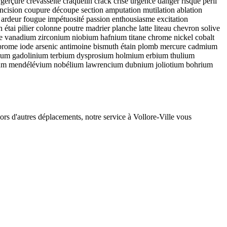
 gerçure crevasselte craquelin crack crise urgence danger risque péril
 incision coupure découpe section amputation mutilation ablation
e ardeur fougue impétuosité passion enthousiasme excitation
étai pilier colonne poutre madrier planche latte liteau chevron solive
ène vanadium zirconium niobium hafnium titane chrome nickel cobalt
brome iode arsenic antimoine bismuth étain plomb mercure cadmium
pium gadolinium terbium dysprosium holmium erbium thulium
mium mendélévium nobélium lawrencium dubnium joliotium bohrium
ors d'autres déplacements, notre service à Vollore-Ville vous