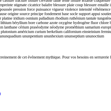
assure fracture fissure crevasse faille fente fissure lézarde craquelure
preinte stigmate cicatrice balafre blessure plaie coup blessure entaille
on poussée pression force puissance vigueur violence intensité véhémenc
use origine source principe fondement base socle support appui soutien 
t or platine iridium osmium palladium rhodium ruthénium tantale tungst
ithium béryllium bore carbone azote oxygène hydrogène fluor chlore 
trium lanthane cérium praséodyme néodyme prométhium samarium euro
um plutonium américium curium berkelium californium einsteinium fer
m ununquadium ununpentium ununhexium ununseptium ununoctium
sereinement de cet événement mythique. Pour vos besoins en serrurerie l
s