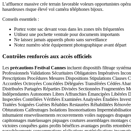
L'affluence massive crée terrain favorable voleurs opportunistes opér
hasardeuses risque élevé vol caméra téléphones bijoux.
Conseils essentiels :
Portez votre sac devant vous dans les zones très fréquentées
Utilisez une pochette ventrale pour documents importants
Ne laissez jamais appareils photo sans surveillance
Notez numéro série équipement photographique avant départ
Contrôles renforcés aux accès officiels
Les
précautions Festival Cannes
incluent dispositifs filtrage systém
Professionnels Validations Sécuritaires Obligatoires Impératives In
Prescriptions Procédures Mesures Dispositions Stipulations Clauses
Accordées Octroyées Concédées Déléguées Transférées Cédées Aband
Distribuées Partagées Réparties Divisées Sectionnées Fragmentées 
Indépendantes Autonomes Libres Affranchies Émancipées Libérées D
Inspectées Contrôlées Vérifiées Examinées Analysées Étudiées Inves
Traitées Soignées Guéries Rétablies Restaurées Réhabilitées Rén
Obturations Calfeutrages Isolations Insonorisations Imperméabilisatio
inhumaient ensevelissements recouvrements voiles nappages drapages te
capitonnages matelassages piquages coutures assemblages montages con
victoires conquêtes gains profits bénéfices avantages profits retombée
parachèvements consommations réalisations matérialisations incarnatio