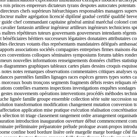
 rois princes empereurs dictateurs tyrans despotes autocrates potentats
 directeurs chefs supérieurs hiérarchiques responsables managers superv
docteur maître agrégation licencié diplômé gradué certifié qualifié brev
ur guide chef commandant capitaine général amiral maréchal colonel com
cavalier fantassin artilleur ingénieur artilleurs ingénieurs techniciens sp
 maîtres répétiteurs tuteurs gouvernants gouverneurs intendants régents 
it bénéficiaires héritiers successeurs légataires donataires attributaires
ibuables électeurs votants élus représentants mandataires délégués amba
 rapports associations sociétés compagnies entreprises firmes maisons é
s conventions colloques séminaires symposiums forums tables rondes p
rumeurs nouvelles informations renseignements données chiffres statisti
mas diagrammes graphiques tableaux cartes plans dessins croquis esquis
s notes notes remarques observations commentaires critiques analyses s
ances parentèles familles lignages races espèces genres types sortes cat
s morceaux bouts tronçons segments fragments débris restes reliquats ré
fications contrôles examens inspections investigations enquêtes sondages
ctes gestes mouvements opérations interventions procédés méthodes tech
 souche lignée famille groupe ensemble collection série suite succession
ution transformation modification changement mutation conversion trans
n affectation application mise pratique exécution réalisation concrétisat
 sélection tri triage classement rangement ordre arrangement organisati
instauration introduction inauguration ouverture début commencement co
e liminaire préliminaire préparatoire prélude prologue avant-propos int
 borne confine bord bordure lisière orée margelle marge bordage côté fl